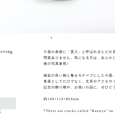
ving
※器の表面に「貫入」と呼ばれるヒビが
問題ありません。気になる方は、あらか
後の写真参照）
縁起の良い鶴と亀をモチーフにした小皿
食器としてだけでなく、文具やアクセサ
記念の贈り物や、お祝いの品に、ぜひど
約148×110×H18mm
*There are cracks called "Kannyu" on t
け