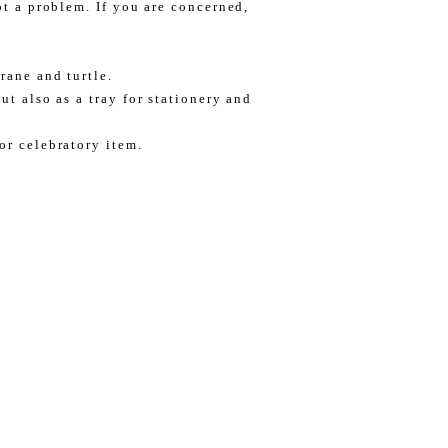
not a problem. If you are concerned,
rane and turtle.
ut also as a tray for stationery and
or celebratory item.