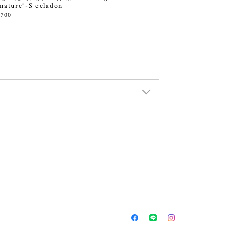
 nature”-S celadon
,700