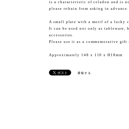
is a characteristic of celadon and is 
please refrain from asking in advance.
A small plate with a motif of a lucky c
It can be used not only as tableware, b
accessories.
Please use it as a commemorative gift 
Approximately 148 x 110 x H18mm
通報する