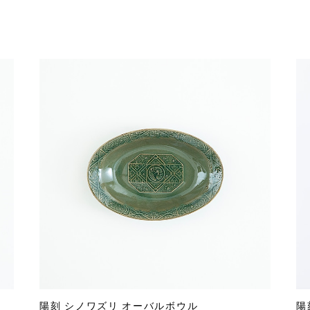
陽刻 シノワズリ オーバルボウル
陽刻