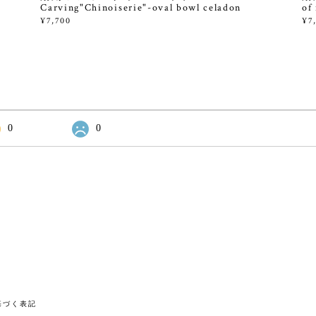
Carving"Chinoiserie"-oval bowl celadon
of
¥7,700
¥7
0
0
基づく表記