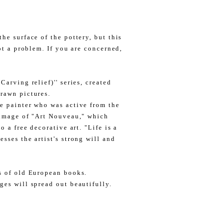
he surface of the pottery, but this
not a problem. If you are concerned,
arving relief)'' series, created
rawn pictures.
e painter who was active from the
 image of "Art Nouveau," which
o a free decorative art. "Life is a
sses the artist's strong will and
s of old European books.
ges will spread out beautifully.