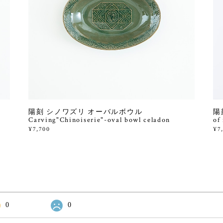
陽刻 シノワズリ オーバルボウル
陽刻
Carving"Chinoiserie"-oval bowl celadon
of
¥7,700
¥7
0
0