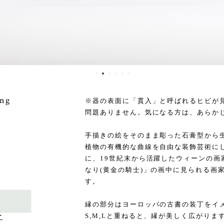
ng
※器の表面に「貫入」と呼ばれるヒビが
問題ありません。気になる方は、あらか
手描きの絵をそのまま彫った石膏型から
植物の有機的な曲線を自由な装飾芸術に
に、19世紀末から活躍したウィーンの画
なり(黄金の騎士)」の画中に見られる画
す。
縁の部分はヨーロッパの古書の装丁をイ
S,M,Lと重ねると、縁が美しく広がりま
け