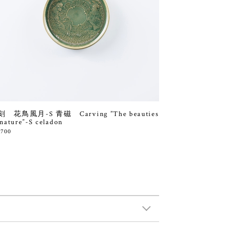
 花鳥風月-S 青磁 Carving ”The beauties
 nature”-S celadon
,700