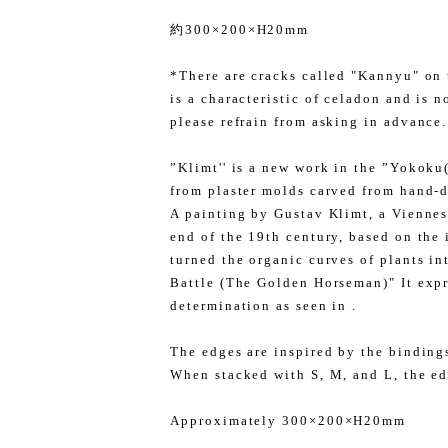
約300×200×H20mm
*There are cracks called "Kannyu" on t
is a characteristic of celadon and is 
please refrain from asking in advance.
”Klimt'' is a new work in the ”Yokoku(C
from plaster molds carved from hand-d
A painting by Gustav Klimt, a Viennes
end of the 19th century, based on the
turned the organic curves of plants int
Battle (The Golden Horseman)" It expre
determination as seen in .
The edges are inspired by the binding
When stacked with S, M, and L, the ed
Approximately 300×200×H20mm