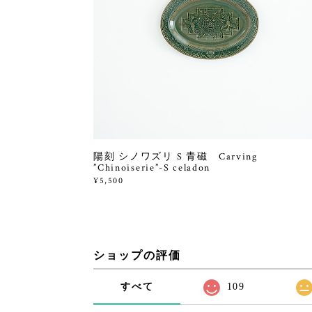
陽刻 シノワズリ S 青磁 Carving
”Chinoiserie”-S celadon
¥5,500
ショップの評価
すべて
109