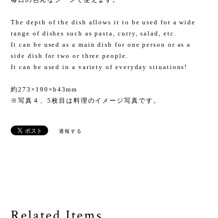
The depth of the dish allows it to be used for a wide
range of dishes such as pasta, curry, salad, etc.
It can be used as a main dish for one person or as a
side dish for two or three people.
It can be used in a variety of everyday situations!
約273×190×h43mm
※写真４、5枚目は料理のイメージ写真です。
通報する
Related Items