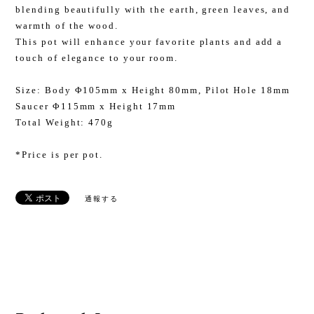
blending beautifully with the earth, green leaves, and
warmth of the wood.
This pot will enhance your favorite plants and add a
touch of elegance to your room.
Size: Body Φ105mm x Height 80mm, Pilot Hole 18mm
Saucer Φ115mm x Height 17mm
Total Weight: 470g
*Price is per pot.
通報する