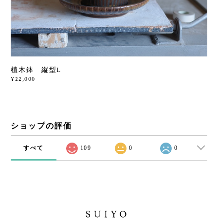
植木鉢 縦型L
¥22,000
ショップの評価
すべて
109
0
0