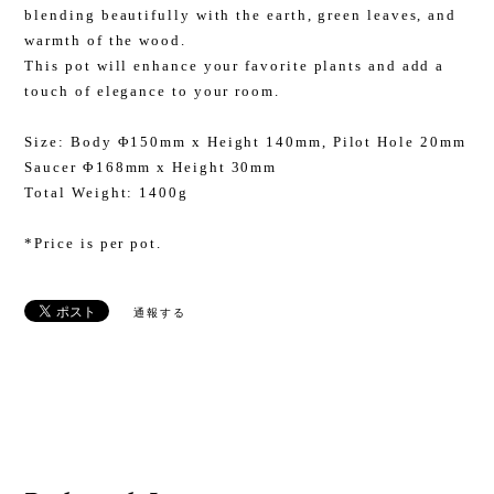
blending beautifully with the earth, green leaves, and
warmth of the wood.
This pot will enhance your favorite plants and add a
touch of elegance to your room.
Size: Body Φ150mm x Height 140mm, Pilot Hole 20mm
Saucer Φ168mm x Height 30mm
Total Weight: 1400g
*Price is per pot.
通報する