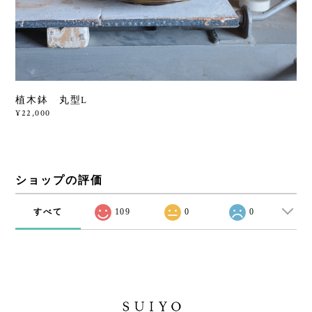
植木鉢 丸型L
¥22,000
ショップの評価
すべて
109
0
0